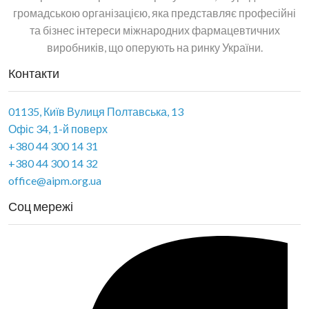
громадською організацією, яка представляє професійні
та бізнес інтереси міжнародних фармацевтичних
виробників, що оперують на ринку України.
Контакти
01135, Київ Вулиця Полтавська, 13
Офіс 34, 1-й поверх
+380 44 300 14 31
+380 44 300 14 32
office@aipm.org.ua
Соц мережі