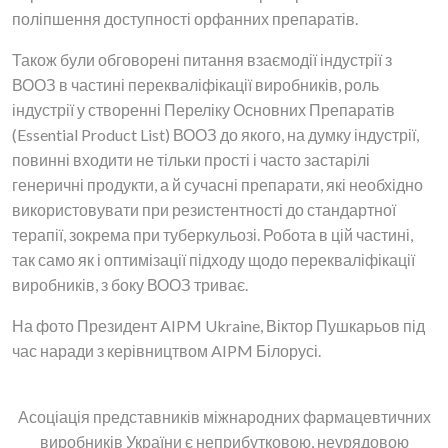
поліпшення доступності орфанних препаратів.
Також були обговорені питання взаємодії індустрії з
ВООЗ в частині перекваліфікації виробників, роль
індустрії у створенні Переліку Основних Препаратів
(Essential Product List) ВООЗ до якого, на думку індустрії,
повинні входити не тільки прості і часто застарілі
генеричні продукти, а й сучасні препарати, які необхідно
використовувати при резистентності до стандартної
терапії, зокрема при туберкульозі. Робота в цій частині,
так само як і оптимізації підходу щодо перекваліфікації
виробників, з боку ВООЗ триває.
На фото Президент AIPM Ukraine, Віктор Пушкарьов під
час наради з керівництвом AIPM Білорусі.
Асоціація представників міжнародних фармацевтичних
виробників України є неприбутковою, неурядовою