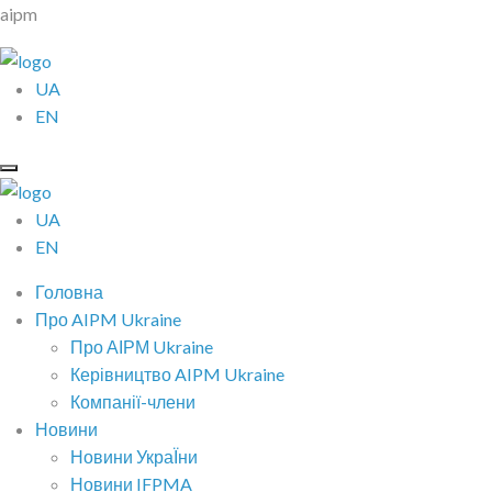
aipm
UA
EN
UA
EN
Головна
Про AIPM Ukraine
Про АІРМ Ukraine
Керівництво AIPM Ukraine
Компанії-члени
Новини
Новини УкраЇни
Новини IFPMA