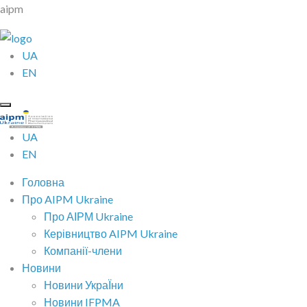
aipm
UA
EN
UA
EN
Головна
Про AIPM Ukraine
Про АІРМ Ukraine
Керівництво AIPM Ukraine
Компанії-члени
Новини
Новини УкраЇни
Новини IFPMA