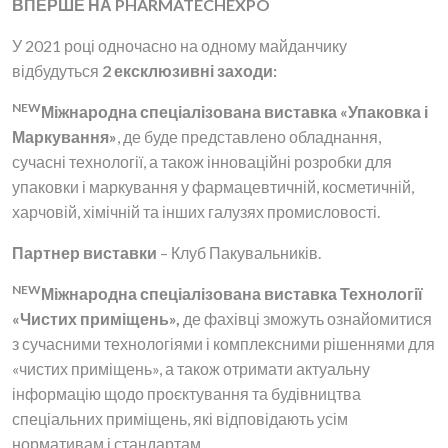
ВПЕРШЕ НА PHARMATECHEXPO
У 2021 році одночасно на одному майданчику
відбудуться
2 ексклюзивні заходи:
NEW
Міжнародна спеціалізована виставка «Упаковка і
Маркування»
, де буде представлено обладнання,
сучасні технології, а також інноваційні розробки для
упаковки і маркування у фармацевтичній, косметичній,
харчовій, хімічній та інших галузях промисловості.
Партнер виставки
– Клуб Пакувальників.
NEW
Міжнародна спеціалізована виставка Технології
«Чистих приміщень»,
де фахівці зможуть ознайомитися
з сучасними технологіями і комплексними рішеннями для
«чистих приміщень», а також отримати актуальну
інформацію щодо проєктування та будівництва
спеціальних приміщень, які відповідають усім
нормативам і стандартам.