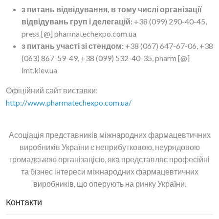
з питань відвідування, в тому числі організації
відвідувань груп і делегацій:
+38 (099) 290-40-45,
press [@] pharmatechexpo.com.ua
з питань участі зі стендом:
+38 (067) 647-67-06, +38
(063) 867-59-49, +38 (099) 532-40-35, pharm [@]
lmt.kiev.ua
Офіційний сайт виставки:
http://www.pharmatechexpo.com.ua/
Асоціація представників міжнародних фармацевтичних
виробників України є неприбутковою, неурядовою
громадською організацією, яка представляє професійні
та бізнес інтереси міжнародних фармацевтичних
виробників, що оперують на ринку України.
Контакти