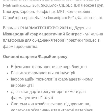
Metronik d.o.o., nSoft, SKS, Блок СіЕрЕс, ІВК Леокон Груп,
Еногруп, Карбіон, Новфілпак, МКТ-Комюнікейшн,
Стройторгсервіс, Фавеа Інжиніринг Київ, Фавікон і інші.
В рамках
PHARMATECHEXPO 2021
відбудеться
Міжнародний фармацевтичний Конгрес
– унікальна
платформа для об’єднання теорії і практики процесів
фармвиробництва.
Основні напрями ФармКонгресу:
Ефективне фармацевтичне виробництво
Розвиток фармацевтичної індустрії
Інформаційні технології в фармацевтичному
виробництві
Діючі стандарти і регуляторні вимоги для
фармацевтичної галузі
Системи життєзабезпечення підприємства,
додаткове обладнання та витратні матеріали