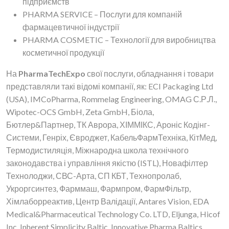
підприємств
PHARMA SERVICE – Послуги для компаній
фармацевтичної індустрії
PHARMA COSMETIC – Технології для виробництва
косметичної продукції
На
PharmaTechExpo
свої послуги, обладнання і товари
представляли такі відомі компанії, як: ECI Packaging Ltd
(USA), IMCoPharma, Rommelag Engineering, OMAG С.Р.Л.,
Wipotec-OCS GmbH, Zeta GmbH, Біола,
Бютлер&Партнер, ТК Аврора, ХІММІКС, Ароніс Кодінг-
Системи, Генріх, Євроджет, КабельФармТехніка, КітМед,
Термодистиляція, Міжнародна школа технічного
законодавства і управління якістю (ISTL), Новафілтер
Технолоджи, СВС-Арта, СП КБТ, Технопролаб,
Укроргсинтез, Фарммаш, Фармпром, ФармФільтр,
Хімлаборреактив, Центр Валідації, Antares Vision, EDA
Medical&Pharmaceutical Technology Co. LTD, Eljunga, Hicof
Inc, Inherent Simplicity Baltic, Innovative Pharma Baltics,