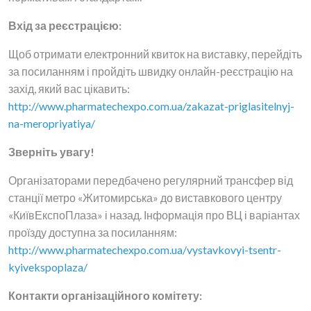
Вхід за реєстрацією:
Щоб отримати електронний квиток на виставку, перейдіть
за посиланням і пройдіть швидку онлайн-реєстрацію на
захід, який вас цікавить:
http://www.pharmatechexpo.com.ua/zakazat-priglasitelnyj-
na-meropriyatiya/
Зверніть увагу!
Організаторами передбачено регулярний трансфер від
станції метро «Житомирська» до виставкового центру
«КиївЕкспоПлаза» і назад. Інформація про ВЦ і варіантах
проїзду доступна за посиланням:
http://www.pharmatechexpo.com.ua/vystavkovyi-tsentr-
kyivekspoplaza/
Контакти організаційного комітету: