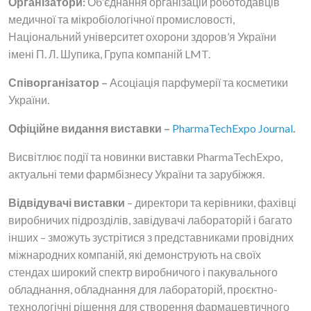
Організатори:
Об’єднання організацій роботодавців
медичної та мікробіологічної промисловості,
Національний університет охорони здоров’я України
імені П. Л. Шупика, Група компаній LMT.
Співорганізатор –
Асоціація парфумерії та косметики
України.
Офіційне видання виставки –
PharmaTechExpo Journal
.
Висвітлює події та новинки виставки PharmaTechExpo,
актуальні теми фармбізнесу України та зарубіжжя.
Відвідувачі виставки
– директори та керівники, фахівці
виробничих підрозділів, завідувачі лабораторій і багато
інших – зможуть зустрітися з представниками провідних
міжнародних компаній, які демонструють на своїх
стендах широкий спектр виробничого і пакувального
обладнання, обладнання для лабораторій, проєктно-
технологічні рішення для створення фармацевтичного