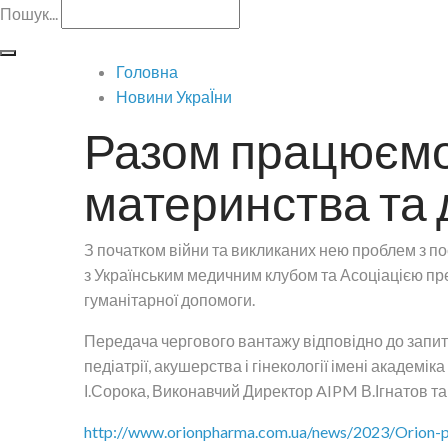
Пошук...
Головна
Новини УкраЇни
Разом працюємо 
материнства та 
З початком війни та викликаних нею проблем з 
з Українським медичним клубом та Асоціацією п
гуманітарної допомоги.
Передача чергового вантажу відповідно до запит
педіатрії, акушерства і гінекології імені академ
І.Сорока, Виконавчий Директор AIPM В.Ігнатов т
http://www.orionpharma.com.ua/news/2023/Orion-pr