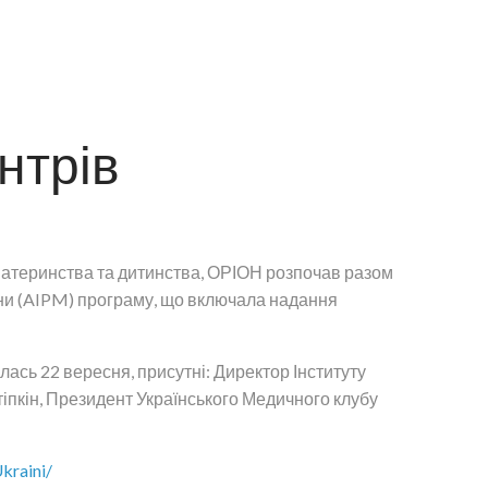
нтрів
материнства та дитинства, ОРІОН розпочав разом
ни (AIPM) програму, що включала надання
сь 22 вересня, присутні: Директор Інституту
нтіпкін, Президент Українського Медичного клубу
kraini/