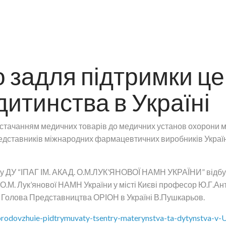
задля підтримки це
дитинства в Україні
постачанням медичних товарів до медичних установ охорони 
редставників міжнародних фармацевтичних виробників Украї
у ДУ “ІПАГ ІМ. АКАД. О.М.ЛУК’ЯНОВОЇ НАМН УКРАЇНИ” відбула
іка О.М. Лук’янової НАМН України у місті Києві професор Ю.Г.А
а Голова Представництва ОРІОН в Україні В.Пушкарьов.
odovzhuie-pidtrymuvaty-tsentry-materynstva-ta-dytynstva-v-U