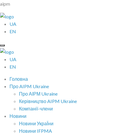
aipm
UA
EN
UA
EN
Головна
Про AIPM Ukraine
Про АІРМ Ukraine
Керівництво AIPM Ukraine
Компанії-члени
Новини
Новини УкраЇни
Новини IFPMA