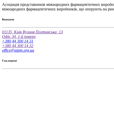
Асоціація представників міжнародних фармацевтичних виробник
міжнародних фармацевтичних виробників, що оперують на рин
Контакти
01135, Київ Вулиця Полтавська, 13
Офіс 34, 1-й поверх
+380 44 300 14 31
+380 44 300 14 32
office@aipm.org.ua
Соц мережі