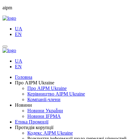
aipm
UA
EN
UA
EN
Головна
Про AIPM Ukraine
Про АІРМ Ukraine
Керівництво AIPM Ukraine
Компанії-члени
Новини
Новини УкраЇни
Новини IFPMA
Етика Промоції
Протидія корупції
Кодекс AIPM Ukraine
Розкриття інформації щодо передачі цінностей