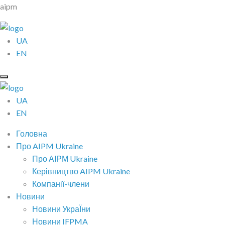
aipm
UA
EN
UA
EN
Головна
Про AIPM Ukraine
Про АІРМ Ukraine
Керівництво AIPM Ukraine
Компанії-члени
Новини
Новини УкраЇни
Новини IFPMA