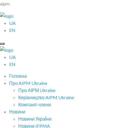
aipm
UA
EN
UA
EN
Головна
Про AIPM Ukraine
Про АІРМ Ukraine
Керівництво AIPM Ukraine
Компанії-члени
Новини
Новини УкраЇни
Новини IFPMA