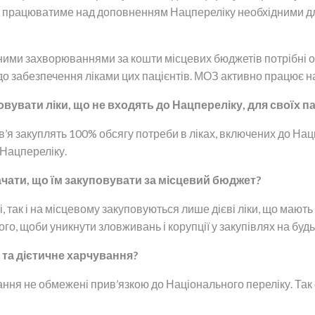
ОЗ працюватиме над доповненням Нацпереліку необхідними д
сними захворюваннями за кошти місцевих бюджетів потрібні о
о забезпечення ліками цих пацієнтів. МОЗ активно працює н
вувати ліки, що не входять до Нацпереліку, для своїх па
ов’я закуплять 100% обсягу потреби в ліках, включених до Нац
 Нацпереліку.
начати, що їм закуповувати за місцевий бюджет?
, так і на місцевому закуповуються лише дієві ліки, що мають 
го, щоби уникнути зловживань і корупції у закупівлях на будь
 та дієтичне харчування?
ання не обмежені прив’язкою до Національного переліку. Та