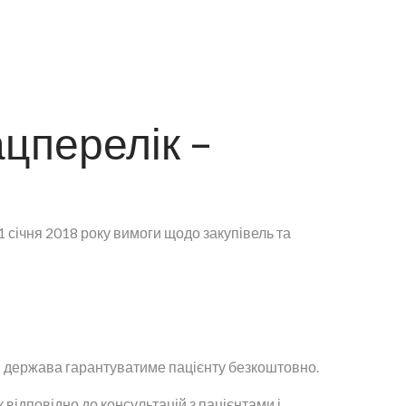
цперелік –
1 січня 2018 року вимоги щодо закупівель та
кі держава гарантуватиме пацієнту безкоштовно.
відповідно до консультацій з пацієнтами і