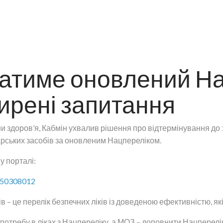
атиме оновлений На
ширені запитання
ни здоров’я, Кабмін ухвалив рішення про відтермінування до 
арських засобів за оновленим Нацпереліком.
 порталі:
=250308012
в – це перелік безпечних ліків із доведеною ефективністю, я
отребу в ліках з Нацпереліку, а МОЗ – доповнити Нацперелік 