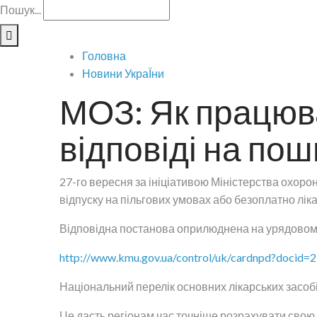
Пошук...
Головна
Новини УкраЇни
МОЗ: Як працюв
відповіді на по
27-го вересня за ініціативою Міністерства охоро
відпуску на пільгових умовах або безоплатно лік
Відповідна постанова оприлюднена на урядовому
http://www.kmu.gov.ua/control/uk/cardnpd?docid
Національний перелік основних лікарських засобі
Це дасть регіонам час точніше розрахувати свою п