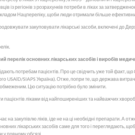
вців із регіонів з розрахунків потреби в ліках за затвердже
складом Нацпереліку, щоби люди отримали більше ефективних
родовжувати закуповувати лікарські засоби, включені до Держа
елік.
ий перелік основних лікарських засобів і виробів меди
ідають потребам пацієнтів. Про це свідчить уже той факт, що 8
о USAІD/SIAPS Україна). Отже, попри те, що держава витрачає
 обмеженим. Цю ситуацію потрібно було змінити.
 пацієнтів ліками від найпоширеніших та найважчих хвороб, 
 на закупівлю ліків, іде не на ці необхідні препарати. А от
новних лікарських засобів саме для того і переглядають, щоб
и у повному обсязі.