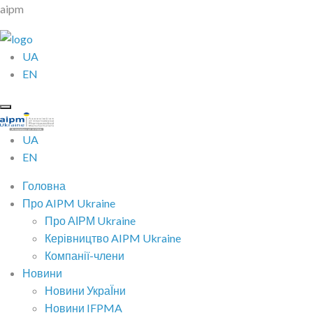
aipm
UA
EN
UA
EN
Головна
Про AIPM Ukraine
Про АІРМ Ukraine
Керівництво AIPM Ukraine
Компанії-члени
Новини
Новини УкраЇни
Новини IFPMA