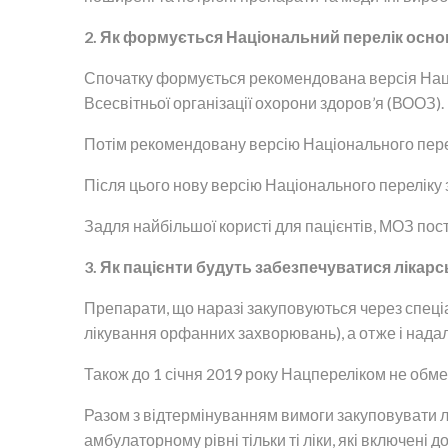
2. Як формується Національний перелік осно
Спочатку формується рекомендована версія Націон
Всесвітньої організації охорони здоров’я (ВООЗ).
Потім рекомендовану версію Національного пере
Після цього нову версію Національного переліку 
Задля найбільшої користі для пацієнтів, МОЗ пос
3. Як пацієнти будуть забезпечуватися лікар
Препарати, що наразі закуповуються через спеціа
лікування орфанних захворювань), а отже і нада
Також до 1 січня 2019 року Нацпереліком не обме
Разом з відтермінуванням вимоги закуповувати лі
амбулаторному рівні тільки ті ліки, які включені 