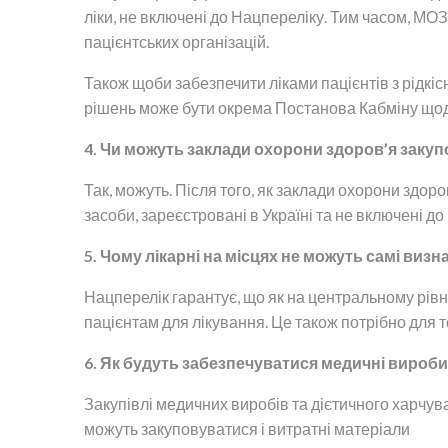
ліки, не включені до Нацпереліку. Тим часом, М
пацієнтських організацій.
Також щоби забезпечити ліками пацієнтів з рідкі
рішень може бути окрема Постанова Кабміну щод
4. Чи можуть заклади охорони здоров’я закупо
Так, можуть. Після того, як заклади охорони здор
засоби, зареєстровані в Україні та не включені до
5. Чому лікарні на місцях не можуть самі виз
Нацперелік гарантує, що як на центральному рівні
пацієнтам для лікування. Це також потрібно для то
6. Як будуть забезпечуватися медичні вироби
Закупівлі медичних виробів та дієтичного харчув
можуть закуповуватися і витратні матеріали