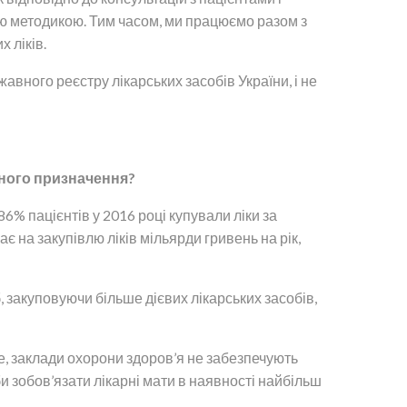
ною методикою. Тим часом, ми працюємо разом з
 ліків.
вного реєстру лікарських засобів України, і не
чного призначення?
6% пацієнтів у 2016 році купували ліки за
 на закупівлю ліків мільярди гривень на рік,
закуповуючи більше дієвих лікарських засобів,
же, заклади охорони здоров’я не забезпечують
и зобов’язати лікарні мати в наявності найбільш