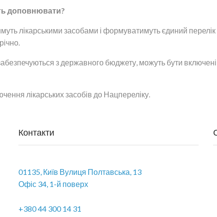
уть доповнювати?
уть лікарськими засобами і формуватимуть єдиний перелік лі
річно.
ле забезпечуються з державного бюджету, можуть бути включен
чення лікарських засобів до Нацпереліку.
Контакти
01135, Київ Вулиця Полтавська, 13
Офіс 34, 1-й поверх
+380 44 300 14 31