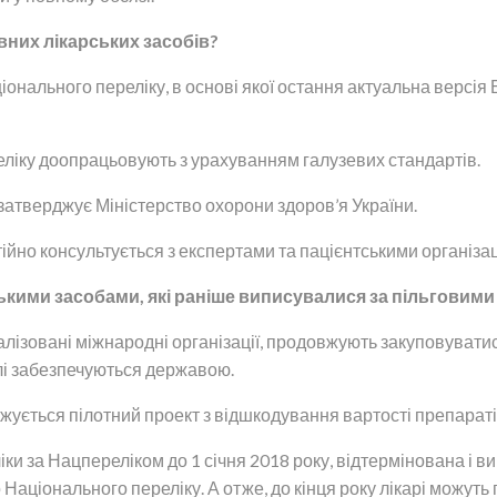
вних лікарських засобів?
ального переліку, в основі якої остання актуальна версія 
ліку доопрацьовують з урахуванням галузевих стандартів.
затверджує Міністерство охорони здоров’я України.
тійно консультується з експертами та пацієнтськими організа
ськими засобами, які раніше виписувалися за пільговими
лізовані міжнародні організації, продовжують закуповуватис
лі забезпечуються державою.
жується пілотний проект з відшкодування вартості препаратів
ки за Нацпереліком до 1 січня 2018 року, відтермінована і 
до Національного переліку. А отже, до кінця року лікарі можу