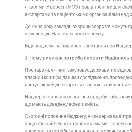
лікарями. У вересні МОЗ провів тренінги для фахі
експертами та пацієнтськими організаціями над 
До кінця року заклади охорони здоров’я можуть п
включені до Національного переліку.
Відповідаємо на поширені запитання про Нацпер
1. Чому виникла потреба оновити Національн
Препарати, які нині закуповує держава, не відпов
власний кошт (за даними дослідження, проведеног
доступ людей до лікарських засобів залишається
Нацперелік почали оновлювати, щоби забезпечити
що мають доведену ефективність.
Сьогодні половина бюджету, який держава витрачає
пацієнтів найбільш потрібними ліками. Перелік ос
поширені та потрібні препарати та медичні вироб