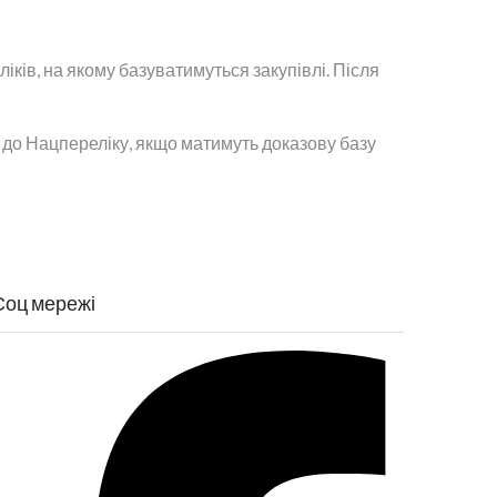
ків, на якому базуватимуться закупівлі. Після
і до Нацпереліку, якщо матимуть доказову базу
Соц мережі