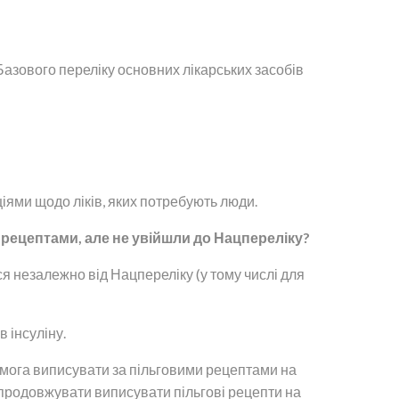
Базового переліку основних лікарських засобів
ціями щодо ліків, яких потребують люди.
 рецептами, але не увійшли до Нацпереліку?
я незалежно від Нацпереліку (у тому числі для
 інсуліну.
вимога виписувати за пільговими рецептами на
ть продовжувати виписувати пільгові рецепти на