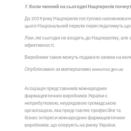
7. Коли чинний на сьогодні Нацперелік почн
До 2019 року Нацперелік поступово наповнюватим
цього Національний перелік переглядатимуть що
Ліки, які сьогодні не входять до Нацпереліку, а
ефективності.
Виробники також можуть подавати заявки на вклю
Опубліковано за матеріалами www.moz.gov.ua
Асоціація представників міжнародних
фармацевтичних виробників України є
неприбутковою, неурядовою громадською
організацією, яка представляє професійні та
бізнес інтереси міжнародних фармацевтичних
виробників, що оперують на ринку України.