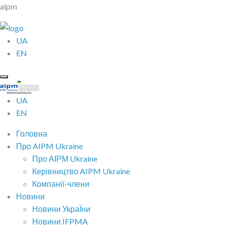
aipm
UA
EN
UA
EN
Головна
Про AIPM Ukraine
Про АІРМ Ukraine
Керівництво AIPM Ukraine
Компанії-члени
Новини
Новини УкраЇни
Новини IFPMA