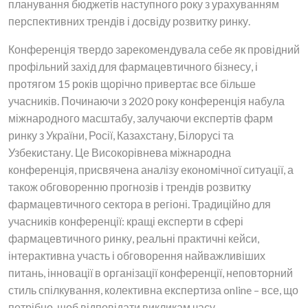
планування бюджетів наступного року з урахуванням
перспективних трендів і досвіду розвитку ринку.
Конференція твердо зарекомендувала себе як провідний
профільний захід для фармацевтичного бізнесу, і
протягом 15 років щорічно привертає все більше
учасників. Починаючи з 2020 року конференція набула
міжнародного масштабу, залучаючи експертів фарм
ринку з України, Росії, Казахстану, Білорусі та
Узбекистану. Це Високорівнева міжнародна
конференція, присвячена аналізу економічної ситуації, а
також обговоренню прогнозів і трендів розвитку
фармацевтичного сектора в регіоні. Традиційно для
учасників конференції: кращі експерти в сфері
фармацевтичного ринку, реальні практичні кейси,
інтерактивна участь і обговорення найважливіших
питань, інновації в організації конференції, неповторний
стиль спілкування, колективна експертиза online – все, що
потрібно, щоб відповідати викликам часу.