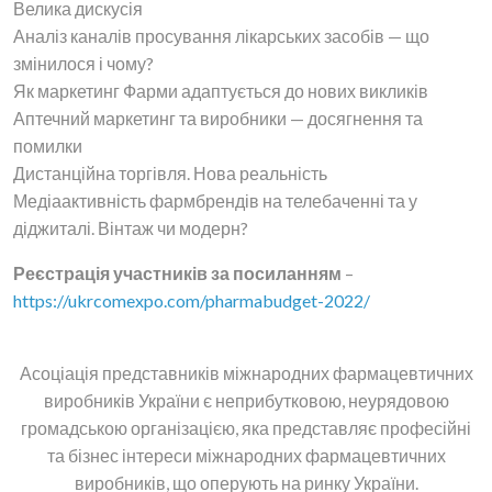
Велика дискусія
Аналіз каналів просування лікарських засобів — що
змінилося і чому?
Як маркетинг Фарми адаптується до нових викликів
Аптечний маркетинг та виробники — досягнення та
помилки
Дистанційна торгівля. Нова реальність
Медіаактивність фармбрендів на телебаченні та у
діджиталі. Вінтаж чи модерн?
Реєстрація участників за посиланням
–
https://ukrcomexpo.com/pharmabudget-2022/
Асоціація представників міжнародних фармацевтичних
виробників України є неприбутковою, неурядовою
громадською організацією, яка представляє професійні
та бізнес інтереси міжнародних фармацевтичних
виробників, що оперують на ринку України.