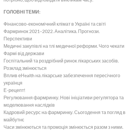
ГОЛОВНІ ТЕМИ:
Фінансово-економічний клімат в Україні та світі
Фармринок 2021–2022. Аналітика. Прогнози.
Перспективи
Медичні закупівлі на тлі медичної реформи. Чого чекати
Фармі від держави
Госпітальний та роздрібний ринок лікарських засобів.
Розклад змінюється
Вплив еНealth на лікарське забезпечення пересічного
українця
Е-рецепт!
Регулювання фармринку. Нові ініціативи регулятора та
моделювання наслідків
Кадровий ресурс на фармринку. Сьогодення та погляд в
майбутнє
Часи змінюються та промоція змінюється разом з ними.