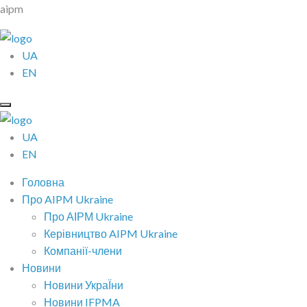
aipm
UA
EN
UA
EN
Головна
Про AIPM Ukraine
Про АІРМ Ukraine
Керівництво AIPM Ukraine
Компанії-члени
Новини
Новини УкраЇни
Новини IFPMA