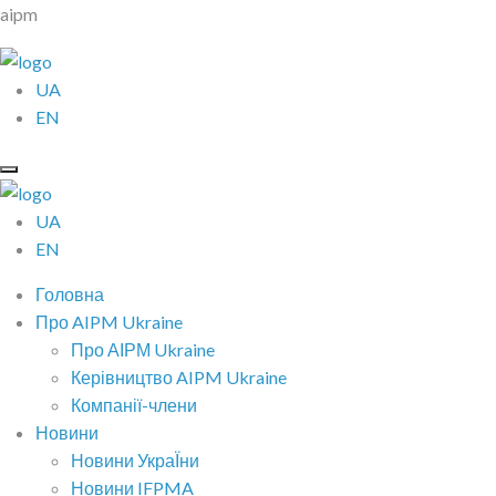
aipm
UA
EN
UA
EN
Головна
Про AIPM Ukraine
Про АІРМ Ukraine
Керівництво AIPM Ukraine
Компанії-члени
Новини
Новини УкраЇни
Новини IFPMA